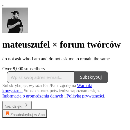
mateuszufel × forum twórców
do not ask who I am and do not ask me to remain the same
Over 8,000 subscribers
Subskrybuj
Subskrybując, wyraża Pan/Pani zgodę na
Warunki
korzystania
Substack oraz potwierdza zapoznanie się z
Informacją o gromadzeniu danych
i
Polityką prywatności
.
Nie, dzięki.
Zasubskrybuj w App