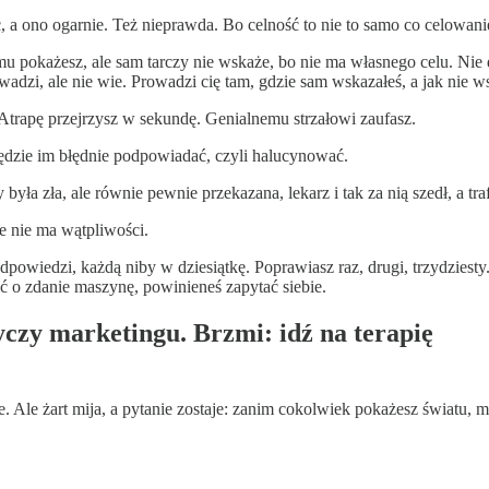
ć, a ono ogarnie. Też nieprawda. Bo celność to nie to samo co celowani
zie mu pokażesz, ale sam tarczy nie wskaże, bo nie ma własnego celu. N
dzi, ale nie wie. Prowadzi cię tam, gdzie sam wskazałeś, a jak nie ws
pa. Atrapę przejrzysz w sekundę. Genialnemu strzałowi zaufasz.
będzie im błędnie podpowiadać, czyli halucynować.
była zła, ale równie pewnie przekazana, lekarz i tak za nią szedł, a 
e nie ma wątpliwości.
owiedzi, każdą niby w dziesiątkę. Poprawiasz raz, drugi, trzydziesty. Cz
ć o zdanie maszynę, powinieneś zapytać siebie.
yczy marketingu. Brzmi: idź na terapię
 Ale żart mija, a pytanie zostaje: zanim cokolwiek pokażesz światu, mus