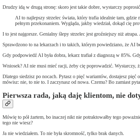
Drudzy idą w drugą stronę: skoro jest takie dobre, wystarczy poprosi
AI to najlepszy strzelec świata, który trafia idealnie tam, gd
pełnym przekonaniem. Wygląda, jakby wiedział, dokąd cię prowa
I to jest najgorsze. Genialny ślepy strzelec jest groźniejszy niż atra
Sprawdzono to na lekarzach i to takich, którym powiedziano, że AI 
Gdy podpowiedź AI była dobra, lekarz trafiał z diagnozą w 85%. Gdy 
Wniosek? AI nie musi mieć racji, żeby cię poprowadzić. Wystarczy, ż
Dlatego siedzisz po nocach. Pytasz o pięć wariantów, dostajesz pięć odp
mówisz: nie, to nie to. I zaczynasz od nowa. Czemu? Bo zamiast pyta
Pierwsza rada, jaką daję klientom, nie dot
Mówię to pół żartem, bo inaczej nikt nie potraktowałby tego poważnie.
tego nie wiesz?
Ja nie wiedziałem. To nie była skromność, tylko brak danych.