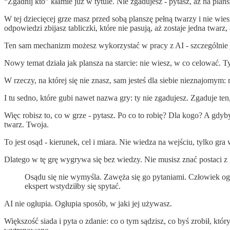
“Zgadnij kto” kłamie już w tytule. Nie zgadujesz - pytasz, aż na plansz
W tej dziecięcej grze masz przed sobą planszę pełną twarzy i nie wies
odpowiedzi zbijasz tabliczki, które nie pasują, aż zostaje jedna twarz, 
Ten sam mechanizm możesz wykorzystać w pracy z AI - szczególnie jeś
Nowy temat działa jak plansza na starcie: nie wiesz, w co celować. T
W rzeczy, na której się nie znasz, sam jesteś dla siebie nieznajomym: 
I tu sedno, które gubi nawet nazwa gry: ty nie zgadujesz. Zgaduje ten
Więc robisz to, co w grze - pytasz. Po co to robię? Dla kogo? A gdyb
twarz. Twoja.
To jest osąd - kierunek, cel i miara. Nie wiedza na wejściu, tylko gra 
Dlatego w tę grę wygrywa się bez wiedzy. Nie musisz znać postaci z gó
Osądu się nie wymyśla. Zawęża się go pytaniami. Człowiek ogryw
ekspert wstydziłby się spytać.
AI nie ogłupia. Ogłupia sposób, w jaki jej używasz.
Większość siada i pyta o zdanie: co o tym sądzisz, co byś zrobił, któ