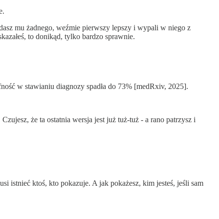
e.
ie dasz mu żadnego, weźmie pierwszy lepszy i wypali w niego z
kazałeś, to donikąd, tylko bardzo sprawnie.
trafność w stawianiu diagnozy spadła do 73% [medRxiv, 2025].
ujesz, że ta ostatnia wersja jest już tuż-tuż - a rano patrzysz i
i istnieć ktoś, kto pokazuje. A jak pokażesz, kim jesteś, jeśli sam