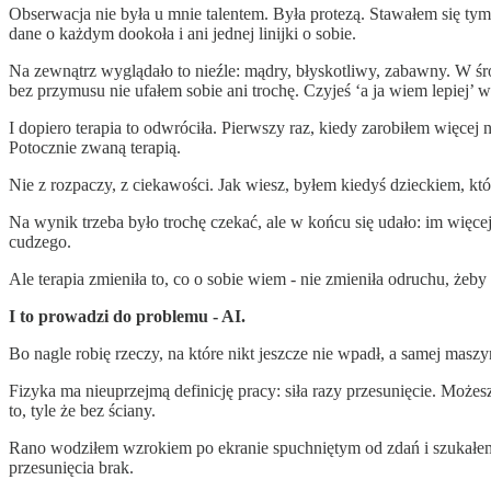
Obserwacja nie była u mnie talentem. Była protezą. Stawałem się tym,
dane o każdym dookoła i ani jednej linijki o sobie.
Na zewnątrz wyglądało to nieźle: mądry, błyskotliwy, zabawny. W środk
bez przymusu nie ufałem sobie ani trochę. Czyjeś ‘a ja wiem lepiej’ 
I dopiero terapia to odwróciła. Pierwszy raz, kiedy zarobiłem więce
Potocznie zwaną terapią.
Nie z rozpaczy, z ciekawości. Jak wiesz, byłem kiedyś dzieckiem, kt
Na wynik trzeba było trochę czekać, ale w końcu się udało: im więce
cudzego.
Ale terapia zmieniła to, co o sobie wiem - nie zmieniła odruchu, ż
I to prowadzi do problemu - AI.
Bo nagle robię rzeczy, na które nikt jeszcze nie wpadł, a samej mas
Fizyka ma nieuprzejmą definicję pracy: siła razy przesunięcie. Możesz
to, tyle że bez ściany.
Rano wodziłem wzrokiem po ekranie spuchniętym od zdań i szukałem 
przesunięcia brak.