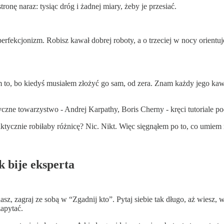
onę naraz: tysiąc dróg i żadnej miary, żeby je przesiać.
 perfekcjonizm. Robisz kawał dobrej roboty, a o trzeciej w nocy orientuj
o, bo kiedyś musiałem złożyć go sam, od zera. Znam każdy jego kawał
yczne towarzystwo - Andrej Karpathy, Boris Cherny - kręci tutoriale p
aktycznie robiłaby różnicę? Nic. Nikt. Więc sięgnąłem po to, co umiem n
k bije eksperta
asz, zagraj ze sobą w “Zgadnij kto”. Pytaj siebie tak długo, aż wiesz, 
zapytać.