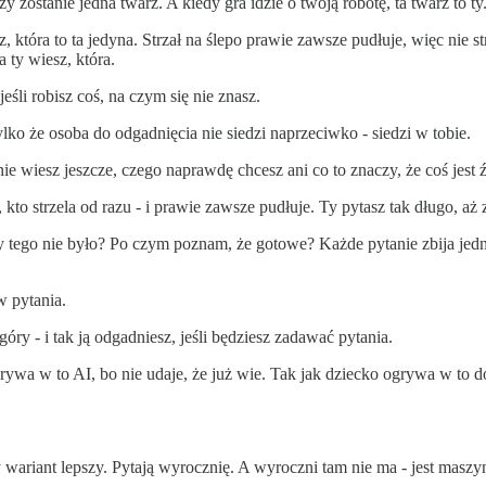
y zostanie jedna twarz. A kiedy gra idzie o twoją robotę, ta twarz to ty
z, która to ta jedyna. Strzał na ślepo prawie zawsze pudłuje, więc nie 
a ty wiesz, która.
li robisz coś, na czym się nie znasz.
ylko że osoba do odgadnięcia nie siedzi naprzeciwko - siedzi w tobie.
nie wiesz jeszcze, czego naprawdę chcesz ani co to znaczy, że coś jest 
, kto strzela od razu - i prawie zawsze pudłuje. Ty pytasz tak długo, aż
y tego nie było? Po czym poznam, że gotowe? Każde pytanie zbija jedną 
w pytania.
ry - i tak ją odgadniesz, jeśli będziesz zadawać pytania.
a w to AI, bo nie udaje, że już wie. Tak jak dziecko ogrywa w to doro
ry wariant lepszy. Pytają wyrocznię. A wyroczni tam nie ma - jest maszy