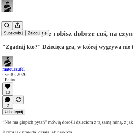
Jak wiedzieć, że robisz dobrze coś, na czym
Subskrybuj
Zaloguj się
"Zgadnij kto?" Dziecięca gra, w której wygrywa nie te
mateuszufel
cze 30, 2026
∙ Płatne
10
2
Udostępnij
“Nie ma głupich pytań” mówią dorośli dzieciom z tą samą miną, z jaką 
Brzmi jak prawda, działa jak narkoza.