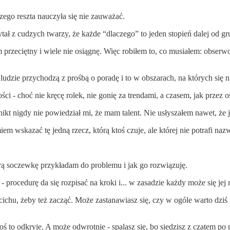
 czego reszta nauczyła się nie zauważać.
ł z cudzych twarzy, że każde “dlaczego” to jeden stopień dalej od gr
 przeciętny i wiele nie osiągnę. Więc robiłem to, co musiałem: obser
udzie przychodzą z prośbą o poradę i to w obszarach, na których się n
ości - choć nie kręcę rolek, nie gonię za trendami, a czasem, jak przez
nikt nigdy nie powiedział mi, że mam talent. Nie usłyszałem nawet, że 
m wskazać tę jedną rzecz, którą ktoś czuje, ale której nie potrafi nazw
tórą soczewkę przykładam do problemu i jak go rozwiązuję.
- procedurę da się rozpisać na kroki i... w zasadzie każdy może się jej
o cichu, żeby też zacząć. Może zastanawiasz się, czy w ogóle warto dzi
 to odkryje. A może odwrotnie - spalasz się, bo siedzisz z czatem po no