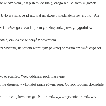
ie wiedziałem, jaki jestem, co lubię, czego nie. Miałem w głowie
 było wyjścia, osąd ratował mi skórę i wiedziałem, że jest mój. Ale
gów i droższego dresu kupiłem godzinę cudzej uwagi tygodniowo.
wdzić, czy da się włączyć z powrotem.
rz wycenił, ile jestem wart i tym pewniej odróżniałem swój osąd od
d kogo ściągać. Więc oddałem ruch maszynie.
ana nie drgnęła, wykonałeś pracę równą zeru. Co noc robiłem dokładnie
r - i nie znajdowałem go. Pot prawdziwy, zmęczenie prawdziwe,