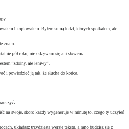
upy.
wowałem i kopiowałem. Byłem sumą ludzi, których spotkałem, ale
ie znam.
 ostatnie pół roku, nie odzywam się ani słowem.
jestem “zdolny, ale leniwy”.
ać i powiedzieć ją tak, że słucha do końca.
 nauczyć.
ś iść na swoje, skoro każdy wygeneruje w minutę to, czego ty uczyłeś
cach, układasz trzydziestą wersję tekstu, a rano budzisz się z