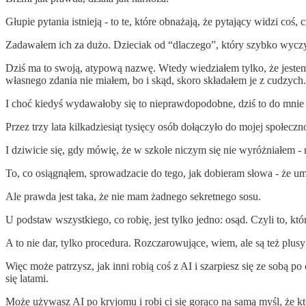
Głupie pytania istnieją - to te, które obnażają, że pytający widzi coś,
Zadawałem ich za dużo. Dzieciak od “dlaczego”, który szybko wyczyta
Dziś ma to swoją, atypową nazwę. Wtedy wiedziałem tylko, że jestem
własnego zdania nie miałem, bo i skąd, skoro składałem je z cudzych.
I choć kiedyś wydawałoby się to nieprawdopodobne, dziś to do mnie l
Przez trzy lata kilkadziesiąt tysięcy osób dołączyło do mojej społeczn
I dziwicie się, gdy mówię, że w szkole niczym się nie wyróżniałem - 
To, co osiągnąłem, sprowadzacie do tego, jak dobieram słowa - że umie
Ale prawda jest taka, że nie mam żadnego sekretnego sosu.
U podstaw wszystkiego, co robię, jest tylko jedno: osąd. Czyli to, k
A to nie dar, tylko procedura. Rozczarowujące, wiem, ale są też plusy 
Więc może patrzysz, jak inni robią coś z AI i szarpiesz się ze sobą p
się latami.
Może używasz AI po kryjomu i robi ci się gorąco na samą myśl, że ktoś