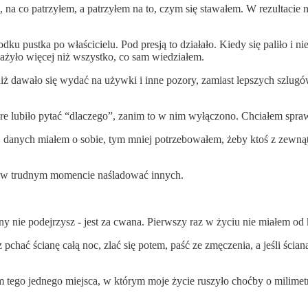
 na co patrzyłem, a patrzyłem na to, czym się stawałem. W rezultacie n
u pustka po właścicielu. Pod presją to działało. Kiedy się paliło i nie
ważyło więcej niż wszystko, co sam wiedziałem.
j niż dawało się wydać na używki i inne pozory, zamiast lepszych szlu
óre lubiło pytać “dlaczego”, zanim to w nim wyłączono. Chciałem spra
j danych miałem o sobie, tym mniej potrzebowałem, żeby ktoś z zewnąt
eby w trudnym momencie naśladować innych.
zyny nie podejrzysz - jest za cwana. Pierwszy raz w życiu nie miałem o
 pchać ścianę całą noc, zlać się potem, paść ze zmęczenia, a jeśli ści
tego jednego miejsca, w którym moje życie ruszyło choćby o milimet